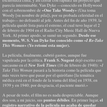
escurridiza cinta, y así cerrar con rapidez un proyecto que
parecía interminable.
Van Dyke —conocido en Hollywood
«One Take Woody»
con el sobrenombre de
(Una toma
Woody [su nombre de pila]), por su probada celeridad en el
trabajo
— no defraudó al jefe. Antes del fin de año 1939, la
película quedó lista para el estreno, el cual tuvo lugar el 2
de febrero de 1904 en el Radio City Music Hall de Nueva
Desde ese
York.
Al primer
apodo
, se sumó un segundo.
momento, W. S. Van Dyke fue conocido como «
I Re-Take
This Woman
» (Yo retomé esta mujer).
La película, finalmente, cubrió gastos, aunque fue
Frank S. Nugent
vapuleada por la crítica.
dejó escrito con
New York Times
I
sarcasmo en el
(16 de febrero de 1940):
«
Take This Woman
pasará a la
historia como
la película que
más veces tuvo que pasar por el quirófano [la temática
médica está en el fondo de la trama del film] en
1938, en
1939 y en 1940
;
por desgracia, el
paciente murió
.»
A pesar de todo, el film no es nada despreciable. Aunque
puntos débiles
el
dos son, a mi juicio, sus
. En primer lugar,
registro narrativo de la película no acaba de quedar