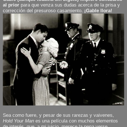
al prior
para que venza sus dudas acerca de la prisa y
corrección del presuroso casamiento.
¡Gable llora!
Sea como fuere, y pesar de sus rarezas y vaivenes,
Hold Your Man
es una película con muchos elementos
de interés, que, a mi juicio, merece la pena verse.