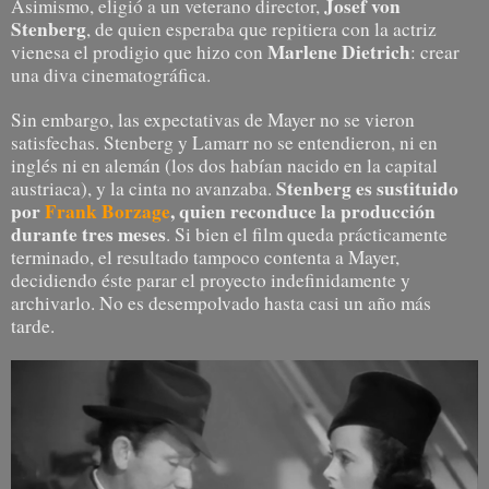
Josef von
Asimismo, eligió a un veterano director,
Stenberg
, de quien esperaba que repitiera con la actriz
Marlene Dietrich
vienesa el prodigio que hizo con
: crear
una diva cinematográfica.
Sin embargo, las expectativas de Mayer no se vieron
satisfechas. Stenberg y Lamarr no se entendieron, ni en
inglés ni en alemán (los dos habían nacido en la capital
Stenberg es sustituido
austriaca), y la cinta no avanzaba.
por
Frank Borzage
, quien reconduce la producción
durante tres meses
. Si bien el film queda prácticamente
terminado, el resultado tampoco contenta a Mayer,
decidiendo éste parar el proyecto indefinidamente y
archivarlo. No es desempolvado hasta casi un año más
tarde.