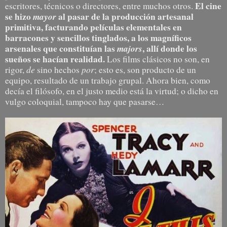
El cine
escritores, técnicos o directores, entre muchos otros.
se hizo
mayor
al pasar de la producción artesanal
primitiva, facturando películas elementales en
barracones y sencillos tinglados, a los magníficos
arsenales que constituían las
majors
, allí donde los
sueños se hacían realidad.
Los films clásicos no son, en
de
por
rigor,
sino hechos
; esto es, son producto de un
equipo, resultado de un trabajo grupal. Ahora bien, como
decía el filósofo, en el justo medio está la virtud; o dicho en
vulgo coloquial, tampoco hay que pasarse…