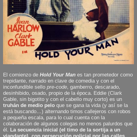
El comienzo de
Hold Your Man
es tan prometedor como
trepidante, narrado en clave de comedia y con el
inconfundible sello
pre-code
, gamberro, descarado,
desinhibido, osado, propio de la época. Eddie (Clark
Gable, sin bigotito y con el cabello muy corto) es un
truhán de medio pelo
que se gana la vida (y así se la
está buscando…) alternando timos callejeros con robos
a pequeña escala, para lo cual cuenta con la
colaboración de algunos colegas no menos palurdos que
él.
La secuencia inicial (el timo de la sortija a un
viandante), con persecución policial por las calles,