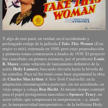
Y algo de esto pasó, en verdad, en el accidentado y
I Take This Woman
Esta
prolongado rodaje de la película
(
mujer es mía
), estrenada en 1940, pero cuyo preproducción
y primeras tomas comenzaron a finales de 1938. El proyecto
Louis
fue concebido, en primera instancia, por el productor
B. Mayer
, como vehículo de lanzamiento definitivo de la
Hedy Lamarr,
actriz
buscando elevarla hasta la bóveda de
las estrellas. Para tal fin tomó como base argumental la obra
Charles MacArthur
A New York Cinderella
de
; en la
adaptación cinematográfica participó, sin ser acreditado, su
Ben Hecht
viejo amigo y colega
. Al mismo tiempo contrató
Spencer Tracy
para el papel protagonista masculino a
, un
actor sólido, que compensara la inexperiencia —y, añado
yo, la inexpresividad interpretativa— de la bellísima Hedy.