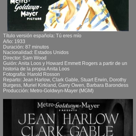
Título versión española: Tú eres mío
Año: 1933
Duración: 87 minutos
Nacionalidad: Estados Unidos
Director: Sam Wood
Guión: Anita Loos y Howard Emmett Rogers a partir de un
historia de la propia Anita Loos
Fotografía: Harold Rosson
Reparto: Jean Harlow, Clark Gable, Stuart Erwin, Dorothy
Burgess, Muriel Kirkland, Garry Owen, Barbara Barondess
Producción: Metro-Goldwyn-Mayer (MGM)