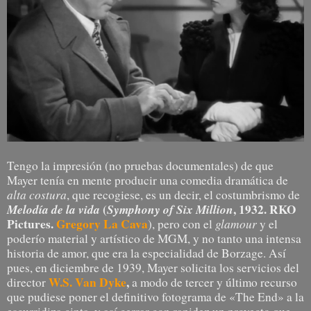
Tengo la impresión (no pruebas documentales) de que
Mayer tenía en mente producir una comedia dramática de
alta costura
, que recogiese, es un decir, el costumbrismo de
Melodía de la vida
(
Symphony of Six Million
, 1932. RKO
Pictures.
Gregory La Cava
glamour
), pero con el
y el
poderío material y artístico de MGM, y no tanto una intensa
historia de amor, que era la especialidad de Borzage. Así
pues, en diciembre de 1939, Mayer solicita los servicios del
W.S. Van Dyke
,
director
a modo de tercer y último recurso
que pudiese poner el definitivo fotograma de
«The End» a la