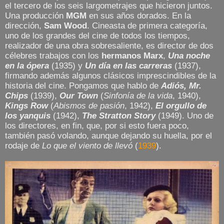
el tercero de los seis largometrajes que hicieron juntos.
Una producción
MGM
en sus años dorados. En la
dirección,
Sam Wood
. Cineasta de primera categoría,
uno de los grandes del cine de todos los tiempos,
realizador de una obra sobresaliente, es director de dos
célebres trabajos con los
hermanos Marx
,
Una noche
en la ópera
(1935) y
Un día en las carreras
(1937),
firmando además algunos clásicos imprescindibles de la
historia del cine. Pongamos que hablo de
Adiós, Mr.
Chips
(1939),
Our Town
(
Sinfonía de la vida
, 1940),
Kings
Row
(
Abismos de pasión
, 1942),
El orgullo de
los yanquis
(1942),
The Stratton Story
(1949). Uno de
los directores, en fin, que, por si esto fuera poco,
también pasó volando, aunque dejando su huella, por el
rodaje de
Lo que el viento de llevó
(
1939
).