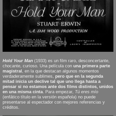
Hold Your Man
(1933) es un film raro, desconcertante,
chocante, curioso. Una película con
una primera parte
magistral
, en la que destacan algunos momentos
verdaderamente sublimes,
pero que en la segunda
mitad inicia un declive tal que uno llega hasta a
pensar si no estamos ante dos films distintos, unidos
en una misma cinta
. Para empezar,
Tú eres mío
(enfático título en la versión española) no puede
presentarse al espectador con mejores referencias y
créditos.