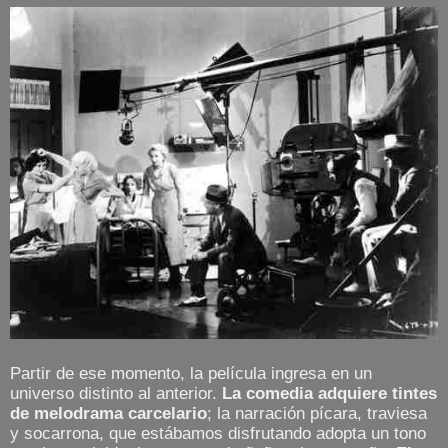
Partir de ese momento, la película ingresa en un
universo distinto al anterior.
La comedia adquiere tintes
de melodrama carcelario
; la narración pícara, traviesa
y socarrona, que estábamos disfrutando adopta un tono