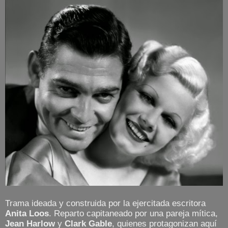
Trama ideada y construida por la ejercitada escritora
Anita Loos
. Reparto capitaneado por una pareja mítica,
Jean Harlow
y
Clark Gable
, quienes protagonizan aquí