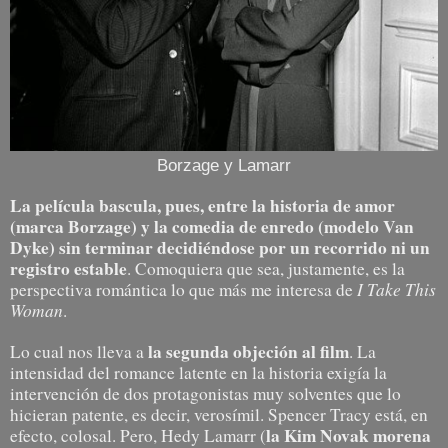
Borzage y Lamarr
L
a película bascula, pues, entre la historia de amor
(marca Borzage) y la comedia de enredo (modelo Van
Dyke) sin terminar decidiéndose por un recorrido ni un
registro estable
. Comoquiera que sea, justamente, es la
I Take This
perspectiva romántica lo que más me interesa de
Woman
.
la segunda objeción al film
Lo cual nos lleva a
. La
intensidad del romance latente en la historia exigía la
intervención de dos protagonistas muy solventes que lo
hicieran patente, es decir, verosímil. Spencer Tracy está, en
la Kim Novak morena
efecto, colosal. Pero, Hedy Lamarr (