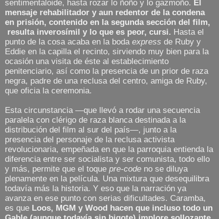
sentimentaloide, hasta rozar lo ñoño y lo gazmoño.
El
mensaje rehabilitador y aun redentor de la condena
en prisión, contenido en la segunda sección del film,
resulta inverosímil y lo que es peor, cursi.
Hasta el
punto de la cosa acaba en la boda
express
de Ruby y
Eddie en la capilla el recinto, sirviendo muy bien para la
ocasión una visita de éste al establecimiento
penitenciario, así como la presencia de un prior de raza
negra, padre de una reclusa del centro, amiga de Ruby,
que oficia la ceremonia.
Esta circunstancia —que llevó a rodar una secuencia
paralela con clérigo de raza blanca destinada a la
distribución del film al sur del país—, junto a la
presencia del personaje de la reclusa activista
revolucionaria, empeñada en que la parroquia entienda la
diferencia entre ser socialista y ser comunista, todo ello
y más, permite que el toque
pre-code
no se diluya
plenamente en la película. Una mixtura que desequilibra
todavía más la historia. Y eso que la narración ya
avanza en ese punto con serias dificultades. Caramba,
es que
Loos, MGM y Wood hacen que incluso todo un
Gable (aunque todavía sin bigote) implore sollozante